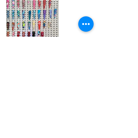
Contactgegevens
Koning Albertstraat 47, 9900 Eeklo, België
+32497621402
comfortandbeauty4you@gmail.com