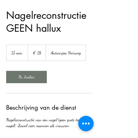
9900 Eeklo
Nagelreconstructie
zelfstandig gespecialiseerd
GEEN hallux
voetverzorgster
18
euro
15 min.
1
€ 18
Antwerpse Heirweg
5
m
i
n
Nu boeken
.
Beschrijving van de dienst
Nagelreconstructie van een nagel (geen grote teen
nagel). Zowel voor mannen als vrouwen.