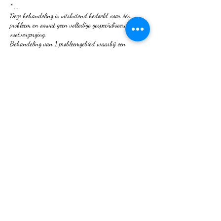
* ....
Deze behandeling is uitsluitend bedoeld voor één
probleem en omvat geen volledige gespecialiseerde
voetverzorging.
Behandeling van 1 probleemgebied waarbij een
behandeltijd van 30min volstaat.
Contactgegevens
Koning Albertstraat 47, 9900 Eeklo, België
+32497621402
comfortandbeauty4you@gmail.com
©2020 door comfort and beauty 4 you. Met trots