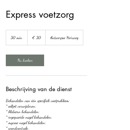
9900 Eeklo
Express voetzorg
zelfstandig gespecialiseerd
voetverzorgster
30
euro
30 min.
3
€ 30
Antwerpse Heirweg
0
m
i
n
Nu boeken
.
Beschrijving van de dienst
Behandelen van één specifiek voetprobleem:
* eeltpit verwijderen;
* likdoorn behandelen;
* ingegroeide nagel behandelen;
* mycose nagel behandelen;
* wondcontrole;